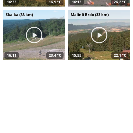
16:33
16,9 °C
16:13
26,2 °C
Skalka (33 km)
Malinô Brdo (33 km)
16:11
23,4 °C
15:55
22,1 °C