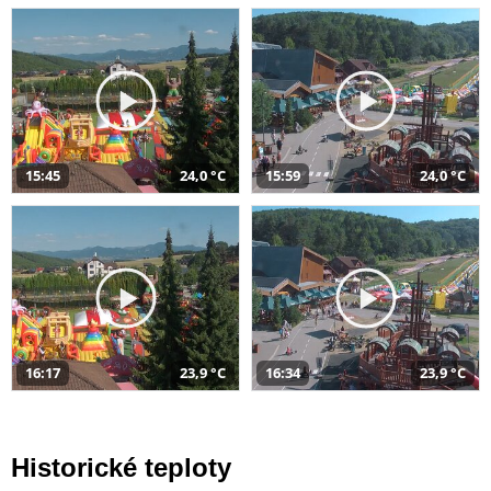
15:45
24,0 °C
15:59
24,0 °C
16:17
23,9 °C
16:34
23,9 °C
Historické teploty