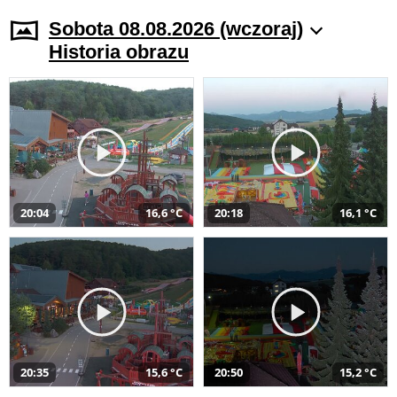
Sobota 08.08.2026 (wczoraj)
Historia obrazu
20:04
16,6 °C
20:18
16,1 °C
20:35
15,6 °C
20:50
15,2 °C