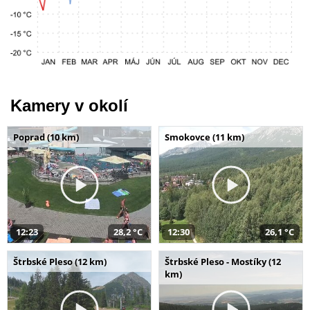
Kamery v okolí
Poprad (10 km)
Smokovce (11 km)
12:23
28,2 °C
12:30
26,1 °C
Štrbské Pleso (12 km)
Štrbské Pleso - Mostíky (12
km)