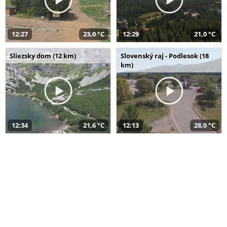
12:27
23,0 °C
12:29
21,0 °C
Sliezsky dom (12 km)
Slovenský raj - Podlesok (18
km)
12:34
21,6 °C
12:13
28,0 °C