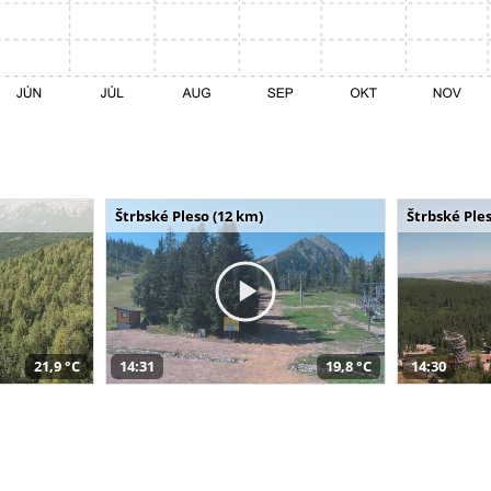
Štrbské Pleso (12 km)
Štrbské Ples
21,9 °C
14:31
19,8 °C
14:30