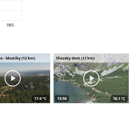
o - Mostíky (12 km)
Sliezsky dom (12 km)
17,6 °C
13:50
18,1 °C