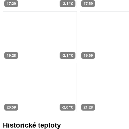
17:29
-2,1 °C
17:59
19:28
-2,1 °C
19:59
20:59
-2,0 °C
21:28
Historické teploty