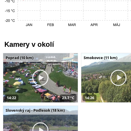
Kamery v okolí
Poprad (10 km)
Smokovce (11 km)
14:22
23,7 °C
14:26
Slovenský raj - Podlesok (18 km)