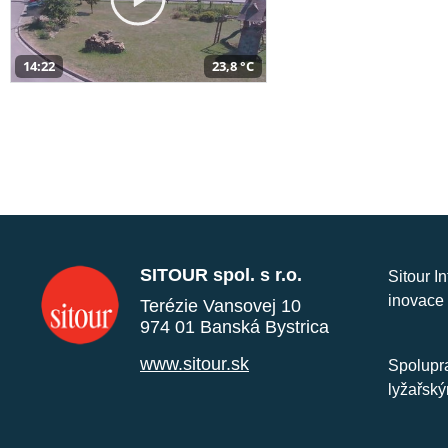
14:22
23,8 °C
SITOUR spol. s r.o.
Sitour I
inovace 
Terézie Vansovej 10
974 01 Banská Bystrica
www.sitour.sk
Spolupra
lyžařský