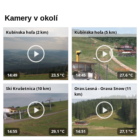
Kamery v okolí
Kubínska hoľa (2 km)
Kubínska hoľa (5 km)
14:49
23,5 °C
14:45
27,6 °C
Ski Krušetnica (10 km)
Orav.Lesná - Orava Snow (11
km)
14:55
29,1 °C
14:51
27,1 °C