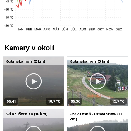
Kamery v okolí
Kubínska hoľa (2 km)
Kubínska hoľa (5 km)
06:41
10,7 °C
06:36
15,7 °C
Ski Krušetnica (10 km)
Orav.Lesná - Orava Snow (11
km)