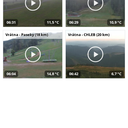
06:31
11,5 °C
06:29
10,9 °C
Vrátna - Paseky (18 km)
Vrátna - CHLEB (20 km)
06:04
14,8 °C
06:42
6,7 °C