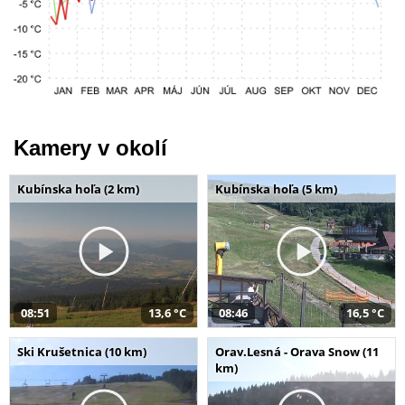
Kamery v okolí
Kubínska hoľa (2 km)
Kubínska hoľa (5 km)
08:51
13,6 °C
08:46
16,5 °C
Ski Krušetnica (10 km)
Orav.Lesná - Orava Snow (11
km)