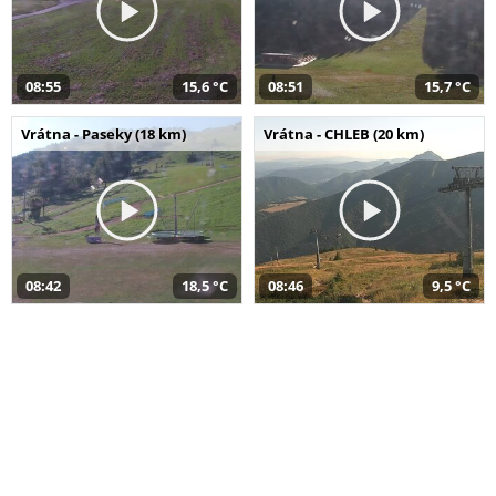
08:55
15,6 °C
08:51
15,7 °C
Vrátna - Paseky (18 km)
Vrátna - CHLEB (20 km)
08:42
18,5 °C
08:46
9,5 °C