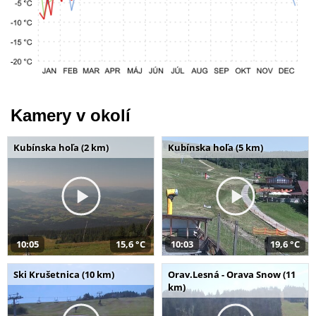
Kamery v okolí
Kubínska hoľa (2 km)
Kubínska hoľa (5 km)
10:05
15,6 °C
10:03
19,6 °C
Ski Krušetnica (10 km)
Orav.Lesná - Orava Snow (11
km)