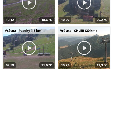
10:12
18,6 °C
10:29
20,2 °C
Vrátna - Paseky (18 km)
Vrátna - CHLEB (20 km)
09:59
21,0 °C
10:23
12,3 °C