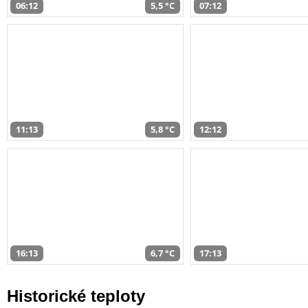
06:12
5,5 °C
07:12
11:13
5,8 °C
12:12
16:13
6,7 °C
17:13
Historické teploty