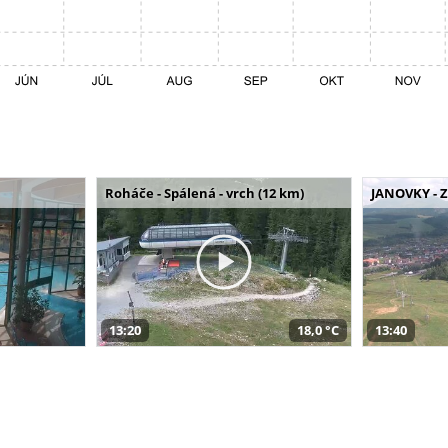
Roháče - Spálená - vrch (12 km)
JANOVKY - Z
13:20
18,0 °C
13:40