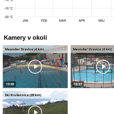
Kamery v okolí
Meander Oravice (4 km)
Meander Oravice (4 km)
13:39
13:37
Ski Krušetnica (28 km)