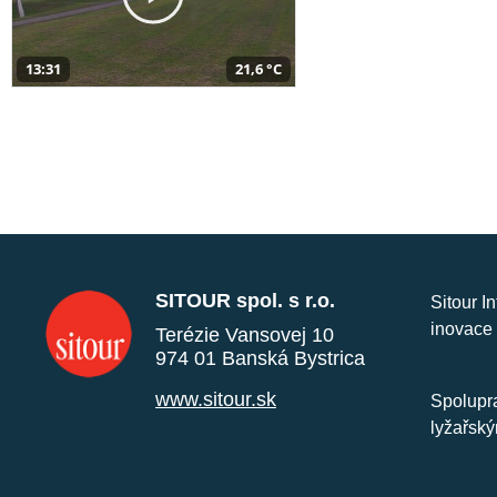
13:31
21,6 °C
SITOUR spol. s r.o.
Sitour I
inovace 
Terézie Vansovej 10
974 01 Banská Bystrica
www.sitour.sk
Spolupra
lyžařský