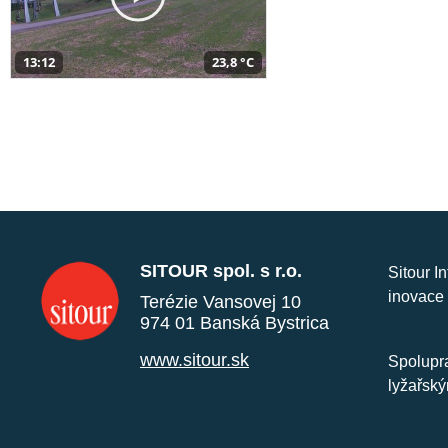
13:12
23,8 °C
SITOUR spol. s r.o.
Sitour I
inovace 
Terézie Vansovej 10
974 01 Banská Bystrica
www.sitour.sk
Spolupra
lyžařský