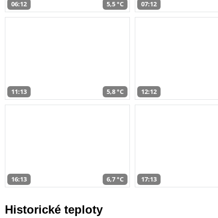
06:12
5,5 °C
07:12
11:13
5,8 °C
12:12
16:13
6,7 °C
17:13
Historické teploty