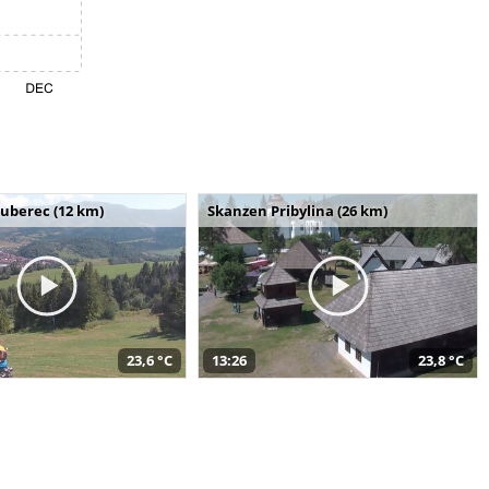
uberec (12 km)
Skanzen Pribylina (26 km)
23,6 °C
13:26
23,8 °C