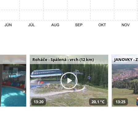
Roháče - Spálená - vrch (12 km)
JANOVKY - Z
13:20
20,1 °C
13:25