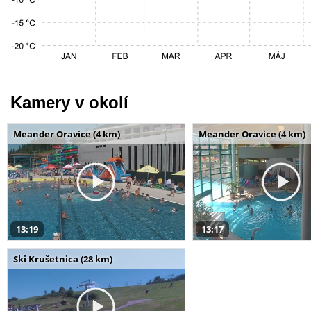
Kamery v okolí
Meander Oravice (4 km)
Meander Oravice (4 km)
13:19
13:17
Ski Krušetnica (28 km)