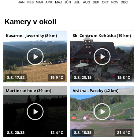
Kamery v okolí
Kasárne - Javorníky (8 km)
Ski Centrum Kohútka (19 km)
8.8. 17:52
19,9 °C
8.8. 23:15
15,8 °C
Martinské hole (39 km)
Vrátna - Paseky (42 km)
8.8. 20:33
12,4 °C
8.8. 18:35
21,4 °C