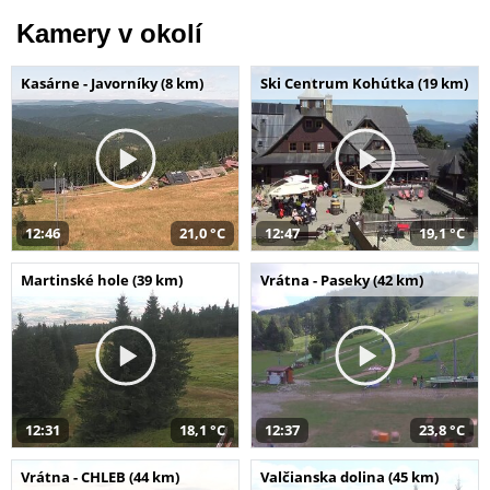
Kamery v okolí
Kasárne - Javorníky (8 km)
Ski Centrum Kohútka (19 km)
12:46
21,0 °C
12:47
19,1 °C
Martinské hole (39 km)
Vrátna - Paseky (42 km)
12:31
18,1 °C
12:37
23,8 °C
Vrátna - CHLEB (44 km)
Valčianska dolina (45 km)