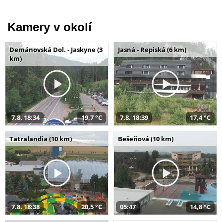
Kamery v okolí
Demänovská Dol. - Jaskyne (3
Jasná - Repiská (6 km)
km)
7.8. 18:34
19,7 °C
7.8. 18:39
17,4 °C
Tatralandia (10 km)
Bešeňová (10 km)
7.8. 18:38
20,5 °C
05:47
14,8 °C