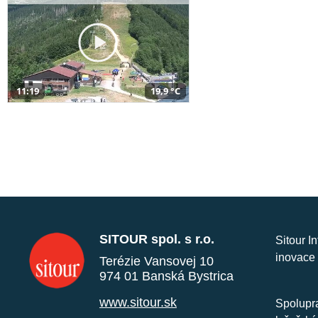
11:19
19,9 °C
SITOUR spol. s r.o.
Sitour I
inovace 
Terézie Vansovej 10
974 01 Banská Bystrica
www.sitour.sk
Spolupra