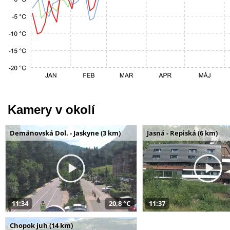
Kamery v okolí
Demänovská Dol. - Jaskyne (3 km)
Jasná - Repiská (6 km)
11:34
20,8 °C
11:37
Chopok juh (14 km)