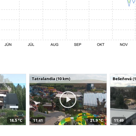
Tatralandia (10 km)
Bešeňová (
18,5 °C
11:41
21,9 °C
11:49