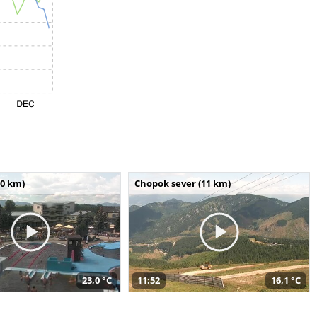
10 km)
Chopok sever (11 km)
23,0 °C
11:52
16,1 °C