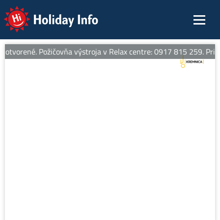
Holiday Info
otvorené. Požičovňa výstroja v Relax centre: 0917 815 259. Pri zap