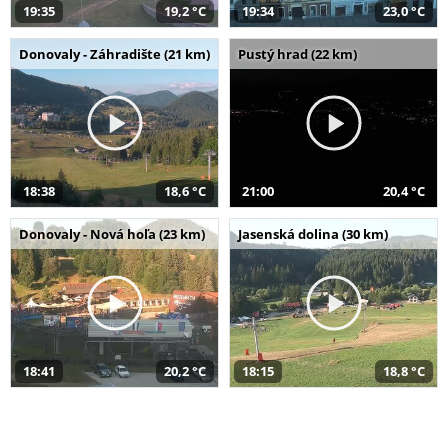
19:35
19,2 °C
19:34
23,0 °C
Donovaly - Záhradište (21 km)
Pustý hrad (22 km)
18:38
18,6 °C
21:00
20,4 °C
Donovaly - Nová hoľa (23 km)
Jasenská dolina (30 km)
18:41
20,2 °C
18:15
18,8 °C