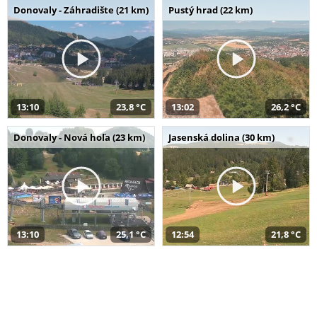
Donovaly - Záhradište (21 km)
Pustý hrad (22 km)
13:10
23,8 °C
13:02
26,2 °C
Donovaly - Nová hoľa (23 km)
Jasenská dolina (30 km)
13:10
25,1 °C
12:54
21,8 °C