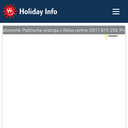
Holiday Info
otvorené. Požičovňa výstroja v Relax centre: 0917 815 259. Pri zap