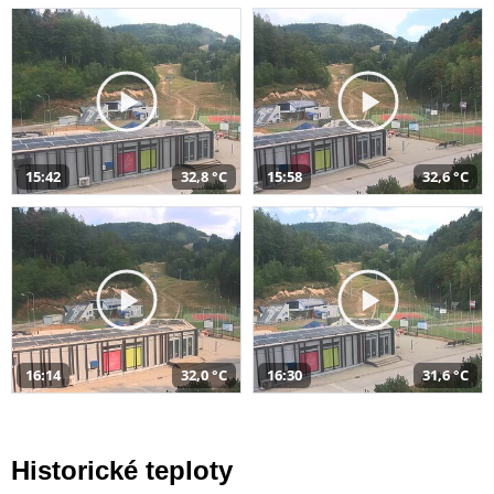
15:42
32,8 °C
15:58
32,6 °C
16:14
32,0 °C
16:30
31,6 °C
Historické teploty