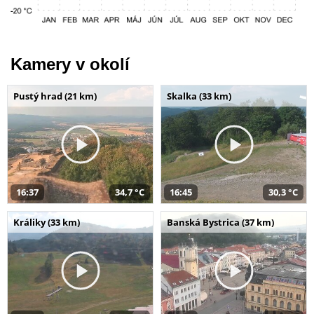
Kamery v okolí
Pustý hrad (21 km)
Skalka (33 km)
16:37
34,7 °C
16:45
30,3 °C
Králiky (33 km)
Banská Bystrica (37 km)