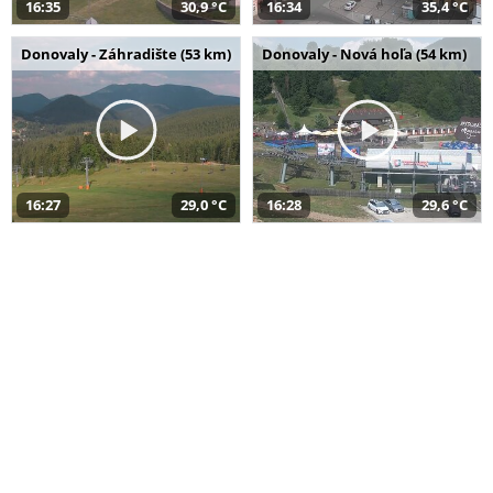
16:35
30,9 °C
16:34
35,4 °C
Donovaly - Záhradište (53 km)
Donovaly - Nová hoľa (54 km)
16:27
29,0 °C
16:28
29,6 °C