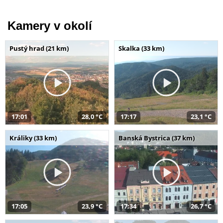
Kamery v okolí
Pustý hrad (21 km)
Skalka (33 km)
17:01
28,0 °C
17:17
23,1 °C
Králiky (33 km)
Banská Bystrica (37 km)
17:05
23,9 °C
17:34
26,7 °C