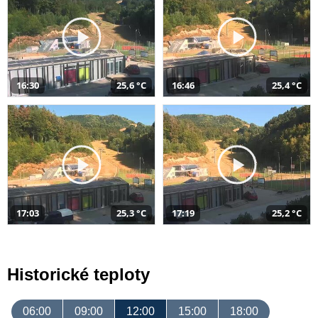
16:30
25,6 °C
16:46
25,4 °C
17:03
25,3 °C
17:19
25,2 °C
Historické teploty
06:00
09:00
12:00
15:00
18:00