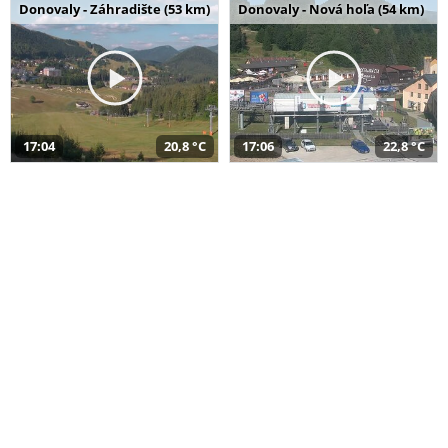
Donovaly - Záhradište (53 km)
Donovaly - Nová hoľa (54 km)
17:04
20,8 °C
17:06
22,8 °C