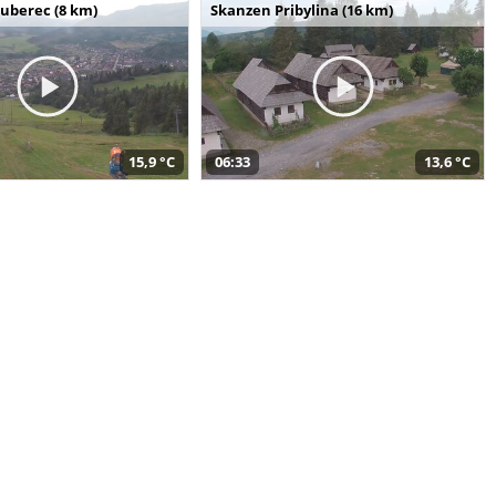
uberec (8 km)
Skanzen Pribylina (16 km)
15,9 °C
06:33
13,6 °C