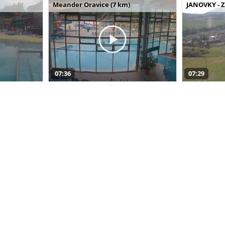
Meander Oravice (7 km)
JANOVKY - Z
07:36
07:29