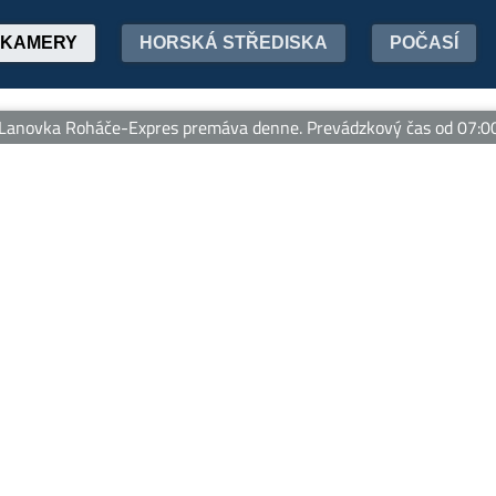
KAMERY
HORSKÁ STŘEDISKA
POČASÍ
anovka Roháče-Expres premáva denne. Prevádzkový čas od 07:00 d