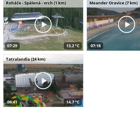
Roháče - Spálená - vrch (1 km)
Meander Oravice (7 km)
07:29
13,2 °C
07:18
Tatralandia (24 km)
06:41
14,7 °C