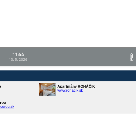
11:44
13. 5. 2026
a
Apartmány ROHÁČIK
www.rohacik.sk
rou
cerou.sk