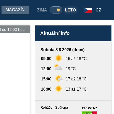
MAGAZÍN
ZIMA
LETO
CZ
o 17:00 hod.
Aktuální info
Sobota 8.8.2026 (dnes)
09:00
16 až 18 °C
12:00
19 °C
15:00
17 až 18 °C
18:00
13 až 17 °C
Roháče - Spálená
PROVOZ:
67 %