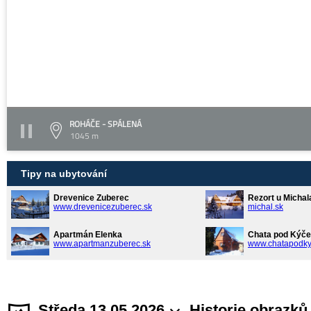
ROHÁČE - SPÁLENÁ
1045 m
Tipy na ubytování
Drevenice Zuberec
Rezort u Michal
www.drevenicezuberec.sk
michal.sk
Apartmán Elenka
Chata pod Kýče
www.apartmanzuberec.sk
www.chatapodky
Středa 13.05.2026
Historie obrazků