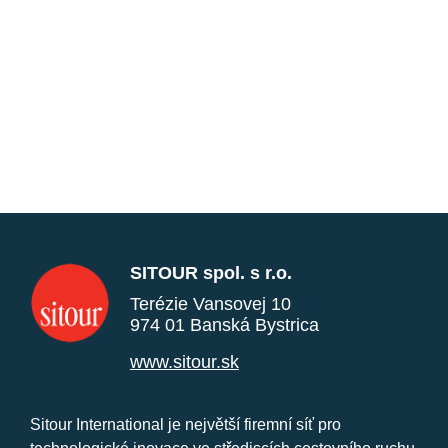
SITOUR spol. s r.o.
Terézie Vansovej 10
974 01 Banská Bystrica
www.sitour.sk
Sitour International je největší firemní síť pro