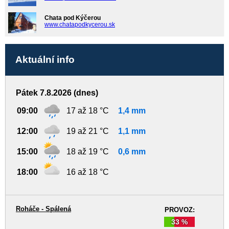
Chata pod Kýčerou
www.chatapodkycerou.sk
Aktuální info
Pátek 7.8.2026 (dnes)
09:00
17 až 18 °C
1,4 mm
12:00
19 až 21 °C
1,1 mm
15:00
18 až 19 °C
0,6 mm
18:00
16 až 18 °C
Roháče - Spálená
PROVOZ:
33 %