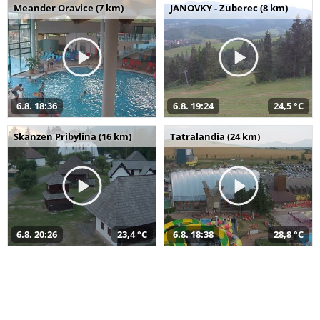
Meander Oravice (7 km)
JANOVKY - Zuberec (8 km)
6.8. 18:36
6.8. 19:24
24,5 °C
Skanzen Pribylina (16 km)
Tatralandia (24 km)
6.8. 20:26
23,4 °C
6.8. 18:38
28,8 °C