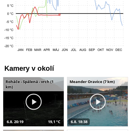
Kamery v okolí
Roháče - Spálená - vrch (1
Meander Oravice (7 km)
km)
6.8. 20:19
19,1 °C
6.8. 18:38