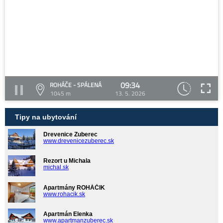
09:34
ROHÁČE - SPÁLENÁ
1045 m
13. 5. 2026
Tipy na ubytování
Drevenice Zuberec
www.drevenicezuberec.sk
Rezort u Michala
michal.sk
Apartmány ROHÁČIK
www.rohacik.sk
Apartmán Elenka
www.apartmanzuberec.sk