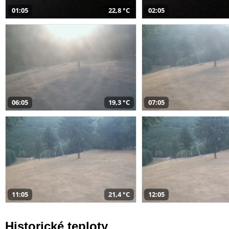
01:05
22,8 °C
02:05
06:05
19,3 °C
07:05
11:05
21,4 °C
12:05
Historické teploty