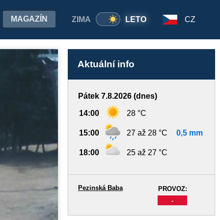
MAGAZÍN
ZIMA
LETO
CZ
Aktuální info
Pátek 7.8.2026 (dnes)
14:00
28 °C
15:00
27 až 28 °C
0,5 mm
18:00
25 až 27 °C
Pezinská Baba
PROVOZ:
-