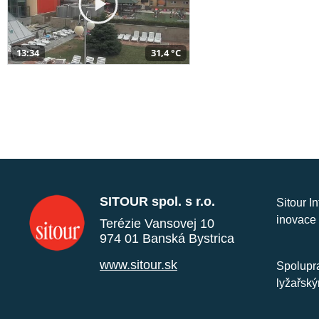
13:34
31,4 °C
SITOUR spol. s r.o.
Sitour I
inovace 
Terézie Vansovej 10
974 01 Banská Bystrica
www.sitour.sk
Spolupra
lyžařský