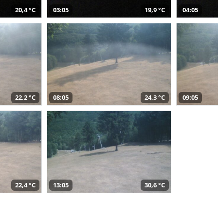
20,4 °C
03:05
19,9 °C
04:05
22,2 °C
08:05
24,3 °C
09:05
22,4 °C
13:05
30,6 °C