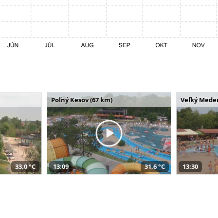
Poľný Kesov (67 km)
Veľký Meder
33,0 °C
13:09
31,6 °C
13:30