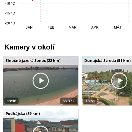
Kamery v okolí
Slnečné jazerá Senec (22 km)
Dunajská Streda (51 km)
13:16
33,3 °C
13:51
Podhájska (89 km)