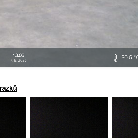
13:05
30.6 °
7. 8. 2026
brazků