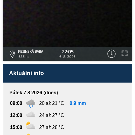
22:05
PEZINSKÁ BABA
585 m
6. 8. 2026
Aktuální info
Pátek 7.8.2026 (dnes)
09:00
20 až 21 °C
0,9 mm
12:00
24 až 27 °C
15:00
27 až 28 °C