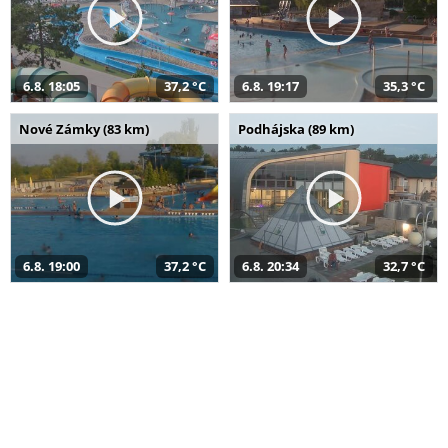
6.8. 18:05
37,2 °C
6.8. 19:17
35,3 °C
Nové Zámky (83 km)
Podhájska (89 km)
6.8. 19:00
37,2 °C
6.8. 20:34
32,7 °C