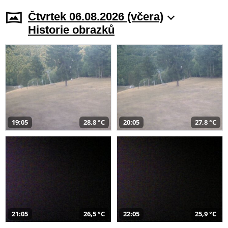
Čtvrtek 06.08.2026 (včera)
Historie obrazků
19:05
28,8 °C
20:05
27,8 °C
21:05
26,5 °C
22:05
25,9 °C