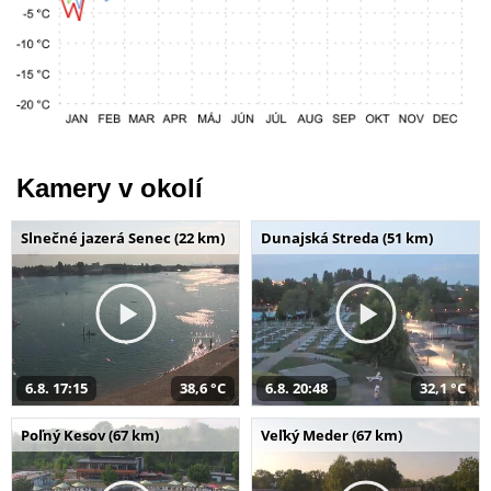
Kamery v okolí
Slnečné jazerá Senec (22 km)
Dunajská Streda (51 km)
6.8. 17:15
38,6 °C
6.8. 20:48
32,1 °C
Poľný Kesov (67 km)
Veľký Meder (67 km)