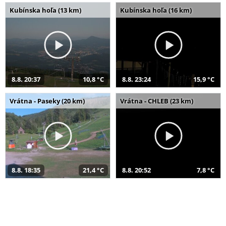
Kubínska hoľa (13 km)
Kubínska hoľa (16 km)
8.8. 20:37
10,8 °C
8.8. 23:24
15,9 °C
Vrátna - Paseky (20 km)
Vrátna - CHLEB (23 km)
8.8. 18:35
21,4 °C
8.8. 20:52
7,8 °C