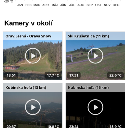
Kamery v okolí
Orav.Lesná - Orava Snow
Ski Krušetnica (11 km)
18:51
17,7 °C
17:31
22,6 °C
Kubínska hoľa (13 km)
Kubínska hoľa (16 km)
20:37
10,8 °C
23:24
15,9 °C