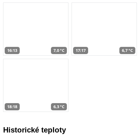
16:13
7,0 °C
17:17
6,7 °C
18:18
6,3 °C
Historické teploty