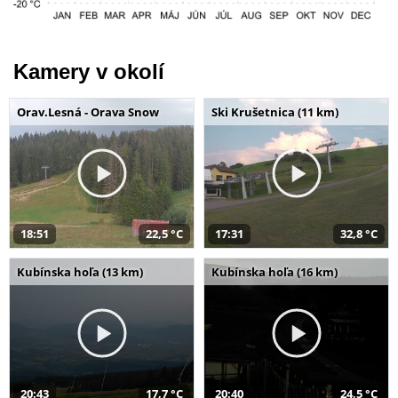
Kamery v okolí
Orav.Lesná - Orava Snow
Ski Krušetnica (11 km)
18:51
22,5 °C
17:31
32,8 °C
Kubínska hoľa (13 km)
Kubínska hoľa (16 km)
20:43
17,7 °C
20:40
24,5 °C