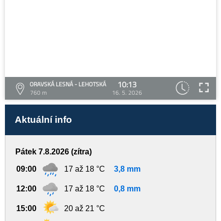
10:13
ORAVSKÁ LESNÁ - LEHOTSKÁ
760 m
16. 5. 2026
Aktuální info
Pátek 7.8.2026 (zítra)
09:00
17 až 18 °C
3,8 mm
12:00
17 až 18 °C
0,8 mm
15:00
20 až 21 °C