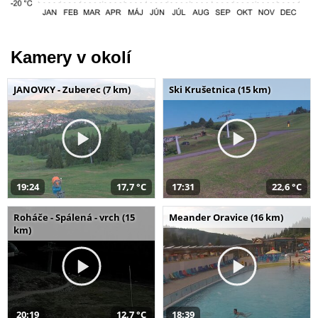
Kamery v okolí
JANOVKY - Zuberec (7 km)
Ski Krušetnica (15 km)
19:24
17,7 °C
17:31
22,6 °C
Roháče - Spálená - vrch (15
Meander Oravice (16 km)
km)
20:19
12,7 °C
18:39