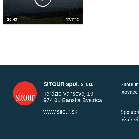
20:43
17,7 °C
SITOUR spol. s r.o.
Sitour I
inovace 
Terézie Vansovej 10
974 01 Banská Bystrica
www.sitour.sk
Spolupra
lyžařský