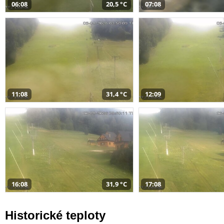
06:08
20,5 °C
07:08
11:08
31,4 °C
12:09
16:08
31,9 °C
17:08
Historické teploty