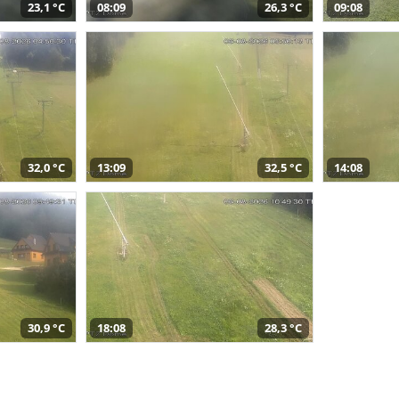
23,1 °C
08:09
26,3 °C
09:08
32,0 °C
13:09
32,5 °C
14:08
30,9 °C
18:08
28,3 °C