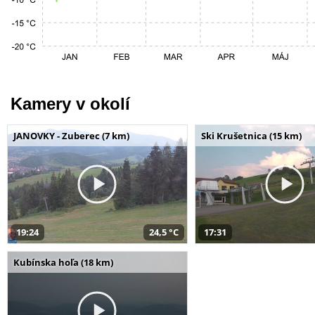
Kamery v okolí
JANOVKY - Zuberec (7 km)
Ski Krušetnica (15 km)
19:24
24,5 °C
17:31
Kubínska hoľa (18 km)