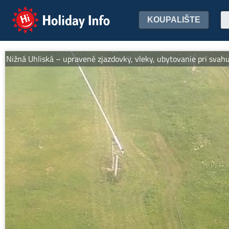
Holiday Info
KOUPALIŠTE
žná Uhliská – upravené zjazdovky, vleky, ubytovanie pri svahu, wel