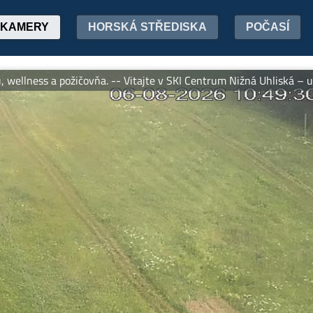
KAMERY
HORSKÁ STŘEDISKA
POČASÍ
lness a požičovňa. -- Vitajte v SKI Centrum Nižná Uhliská – uprav