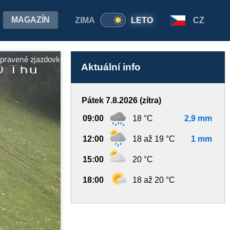
MAGAZÍN
ZIMA
LETO
CZ
ené zjazdovky, vleky, ubytovanie pri svahu, wellness a požičovňa.
Aktuální info
Pátek 7.8.2026 (zítra)
09:00
18 °C
2,9 mm
12:00
18 až 19 °C
1 mm
15:00
20 °C
18:00
18 až 20 °C