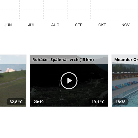
Roháče - Spálená - vrch (15 km)
Meander Or
32,8 °C
20:19
19,1 °C
18:38