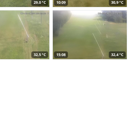
29,0 °C
10:09
30,9 °C
32,5 °C
15:08
32,4 °C