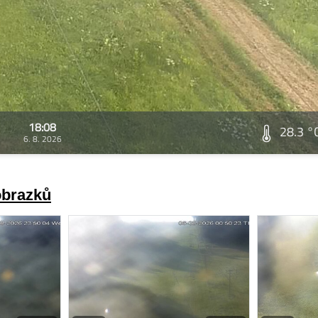
18:08
28.3 °
6. 8. 2026
obrazků