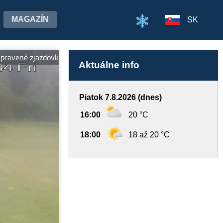
MAGAZÍN
SK
vené zjazdovky, vleky, ubytovanie pri svahu, wellness a požičovňa
Aktuálne info
Piatok 7.8.2026 (dnes)
16:00
20 °C
18:00
18 až 20 °C