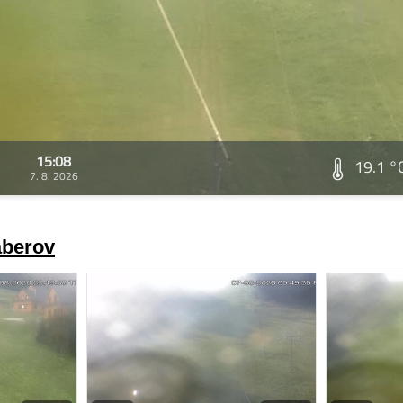
15:08
19.1 °
7. 8. 2026
áberov