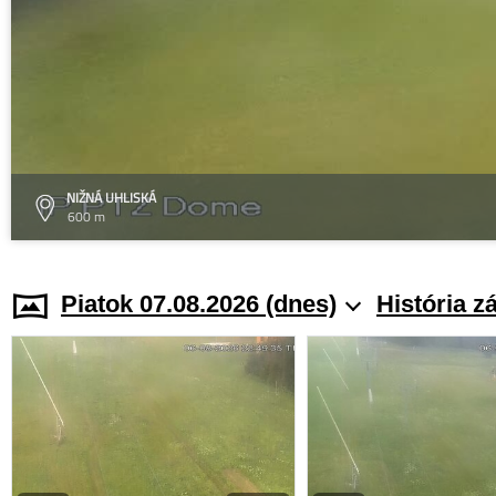
NIŽNÁ UHLISKÁ
600 m
Piatok 07.08.2026 (dnes)
História z