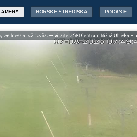
KAMERY
HORSKÉ STREDISKÁ
POČASIE
llness a požičovňa. -- Vitajte v SKI Centrum Nižná Uhliská – upra