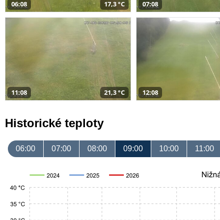
06:08
17,3 °C
07:08
11:08
21,3 °C
12:08
Historické teploty
06:00
07:00
08:00
09:00
10:00
11:00