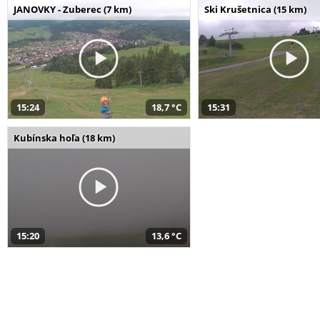
JANOVKY - Zuberec (7 km)
Ski Krušetnica (15 km)
15:24
18,7 °C
15:31
Kubínska hoľa (18 km)
15:20
13,6 °C