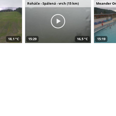
Roháče - Spálená - vrch (15 km)
Meander Or
18,1 °C
15:29
16,5 °C
15:19