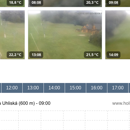
18,8 °C
08:08
20,3 °C
09:08
22,2 °C
13:08
21,5 °C
14:09
12:00
13:00
14:00
15:00
16:00
17:00