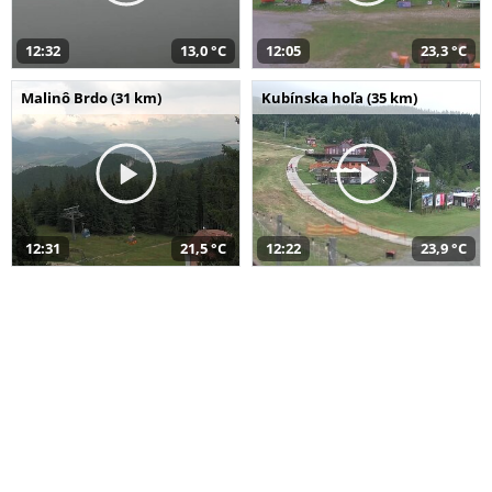
12:32
13,0 °C
12:05
23,3 °C
Malinô Brdo (31 km)
Kubínska hoľa (35 km)
12:31
21,5 °C
12:22
23,9 °C