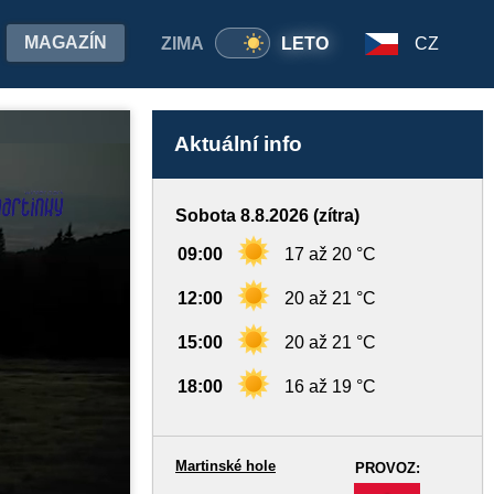
MAGAZÍN
ZIMA
LETO
CZ
Aktuální info
Sobota 8.8.2026 (zítra)
09:00
17 až 20 °C
12:00
20 až 21 °C
15:00
20 až 21 °C
18:00
16 až 19 °C
Martinské hole
PROVOZ:
-