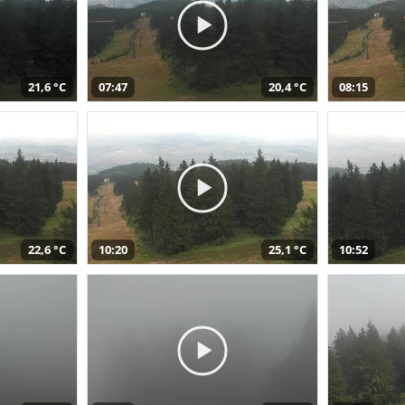
21,6 °C
07:47
20,4 °C
08:15
22,6 °C
10:20
25,1 °C
10:52