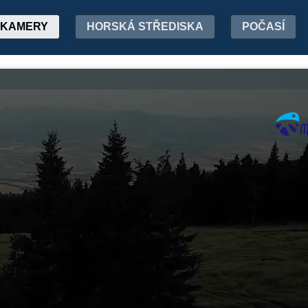
KAMERY
HORSKÁ STŘEDISKA
POČASÍ