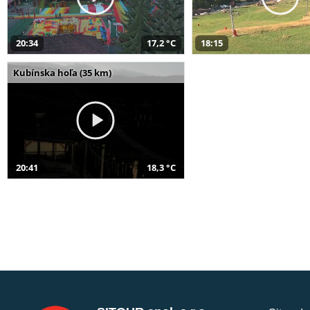
20:34
17,2 °C
18:15
Kubínska hoľa (35 km)
20:41
18,3 °C