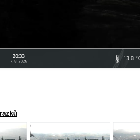
20:33
13.8 °
7. 8. 2026
brazků