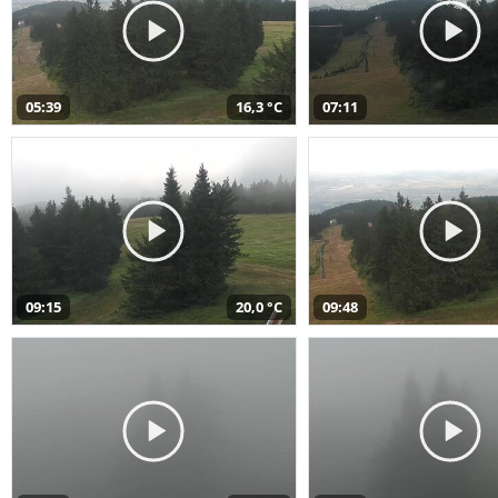
05:39
16,3 °C
07:11
09:15
20,0 °C
09:48