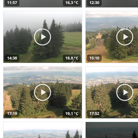
11:57
16,3 °C
12:30
14:38
18,8 °C
15:10
17:19
19,1 °C
17:52