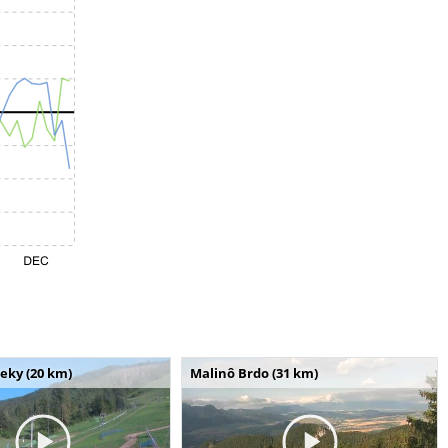
seky (20 km)
Malinô Brdo (31 km)