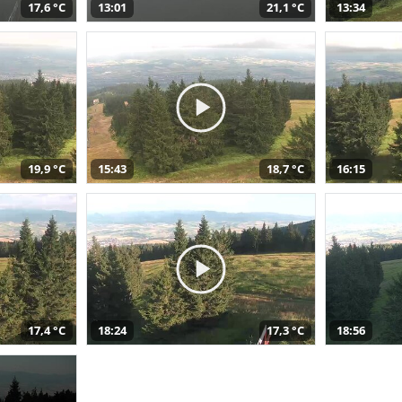
17,6 °C
13:01
21,1 °C
13:34
19,9 °C
15:43
18,7 °C
16:15
17,4 °C
18:24
17,3 °C
18:56