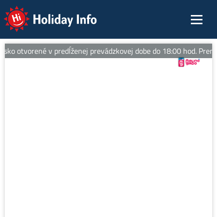
Holiday Info
isko otvorené v predĺženej prevádzkovej dobe do 18:00 hod. Premáv