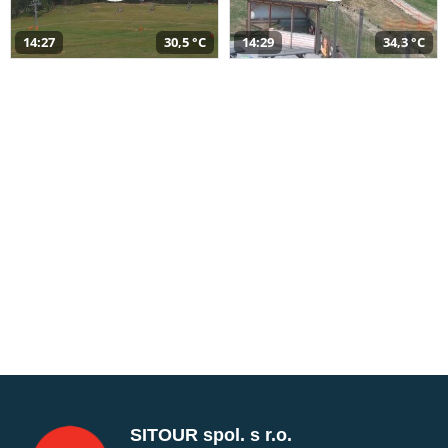
14:27
30,5 °C
14:29
34,3 °C
SITOUR spol. s r.o.