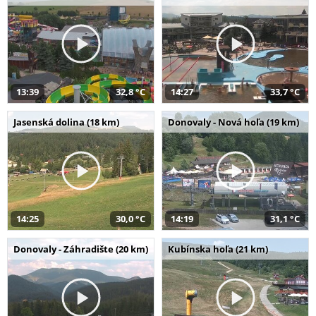
13:39
32,8 °C
14:27
33,7 °C
Jasenská dolina (18 km)
Donovaly - Nová hoľa (19 km)
14:25
30,0 °C
14:19
31,1 °C
Donovaly - Záhradište (20 km)
Kubínska hoľa (21 km)