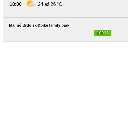
18:00
24 až 26 °C
Malinô Brdo ski&bike family park
100 %