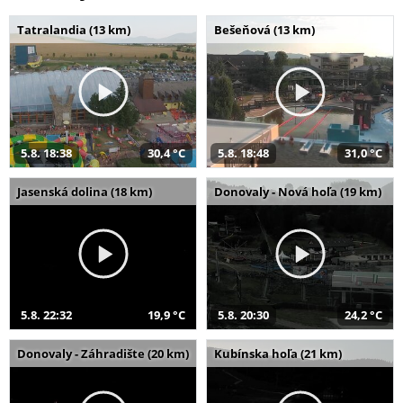
Tatralandia (13 km)
Bešeňová (13 km)
5.8. 18:38
30,4 °C
5.8. 18:48
31,0 °C
Jasenská dolina (18 km)
Donovaly - Nová hoľa (19 km)
5.8. 22:32
19,9 °C
5.8. 20:30
24,2 °C
Donovaly - Záhradište (20 km)
Kubínska hoľa (21 km)