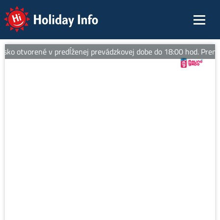
Holiday Info
disko otvorené v predĺženej prevádzkovej dobe do 18:00 hod. Premáv