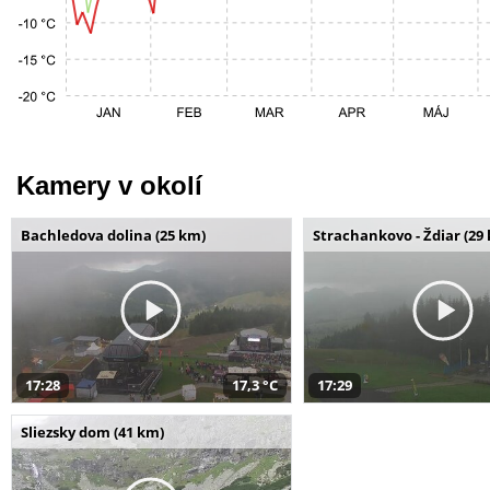
Kamery v okolí
Bachledova dolina (25 km)
Strachankovo - Ždiar (29
17:28
17,3 °C
17:29
Sliezsky dom (41 km)