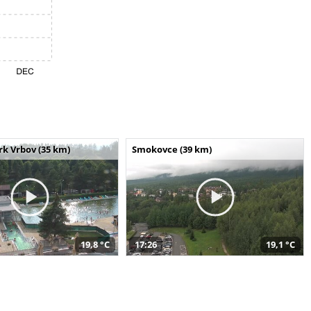
k Vrbov (35 km)
Smokovce (39 km)
19,8 °C
17:26
19,1 °C