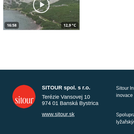
16:58
12,9 °C
SITOUR spol. s r.o.
Sitour I
inovace 
Terézie Vansovej 10
974 01 Banská Bystrica
www.sitour.sk
Spolupra
lyžařský