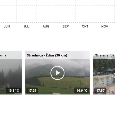
 km)
Strednica - Ždiar (30 km)
Thermal par
15,3 °C
17:29
14,6 °C
17:37