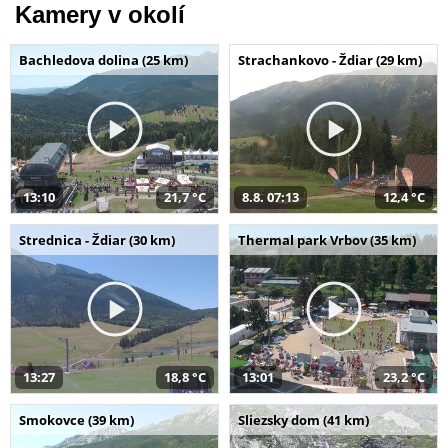
Kamery v okolí
Bachledova dolina (25 km)
Strachankovo - Ždiar (29 km)
13:10
21,7 °C
8.8. 07:13
12,4 °C
Strednica - Ždiar (30 km)
Thermal park Vrbov (35 km)
13:27
18,8 °C
13:01
23,2 °C
Smokovce (39 km)
Sliezsky dom (41 km)