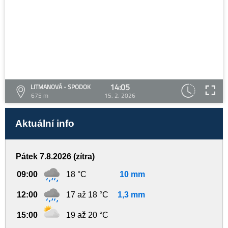
14:05
LITMANOVÁ - SPODOK
675 m
15. 2. 2026
Aktuální info
Pátek 7.8.2026 (zítra)
09:00
18 °C
10 mm
12:00
17 až 18 °C
1,3 mm
15:00
19 až 20 °C