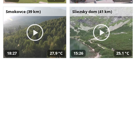
Smokovce (39 km)
Sliezsky dom (41 km)
18:27
27,9 °C
15:26
25,1 °C