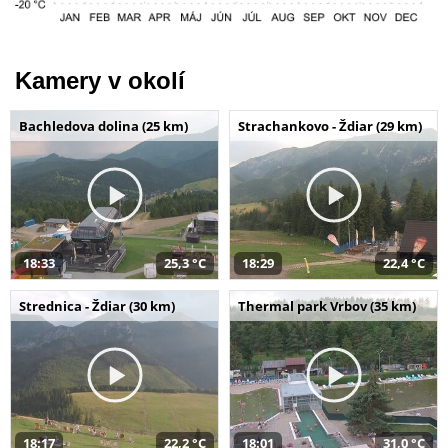
Kamery v okolí
Bachledova dolina (25 km)
Strachankovo - Ždiar (29 km)
18:33
25,3 °C
18:29
22,4 °C
Strednica - Ždiar (30 km)
Thermal park Vrbov (35 km)
18:17
22,2 °C
18:01
31,0 °C