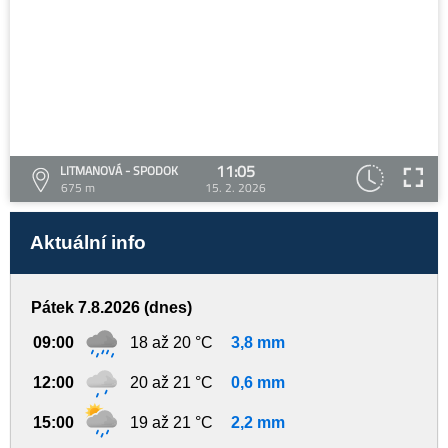
11:05
LITMANOVÁ - SPODOK
675 m
15. 2. 2026
Aktuální info
Pátek 7.8.2026 (dnes)
09:00
18 až 20 °C
3,8 mm
12:00
20 až 21 °C
0,6 mm
15:00
19 až 21 °C
2,2 mm