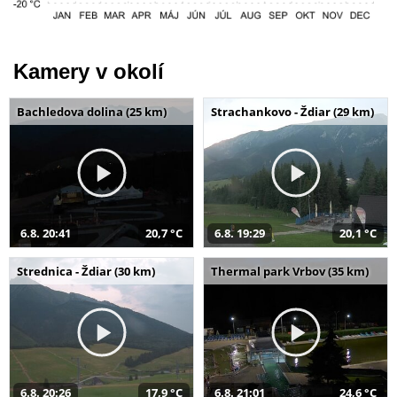
Kamery v okolí
Bachledova dolina (25 km)
Strachankovo - Ždiar (29 km)
6.8. 20:41
20,7 °C
6.8. 19:29
20,1 °C
Strednica - Ždiar (30 km)
Thermal park Vrbov (35 km)
6.8. 20:26
17,9 °C
6.8. 21:01
24,6 °C