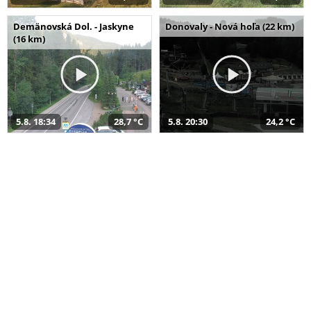
Demänovská Dol. - Jaskyne
Donovaly - Nová hoľa (22 km)
(16 km)
5.8. 18:34
28,7 °C
5.8. 20:30
24,2 °C