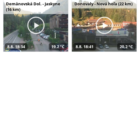
Demänovská Dol. - Jaskyne
Donovaly - Nová hoľa (22 km)
(16 km)
8.8. 18:34
19,2 °C
8.8. 18:41
20,2 °C