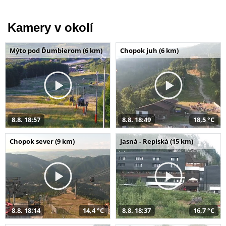
Kamery v okolí
Mýto pod Ďumbierom (6 km)
Chopok juh (6 km)
8.8. 18:57
8.8. 18:49
18,5 °C
Chopok sever (9 km)
Jasná - Repiská (15 km)
8.8. 18:14
14,4 °C
8.8. 18:37
16,7 °C