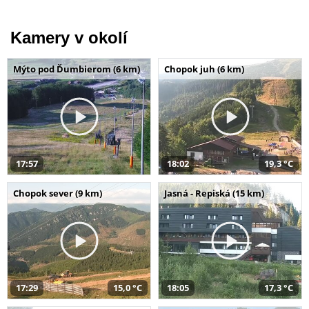
Kamery v okolí
Mýto pod Ďumbierom (6 km)
Chopok juh (6 km)
17:57
18:02
19,3 °C
Chopok sever (9 km)
Jasná - Repiská (15 km)
17:29
15,0 °C
18:05
17,3 °C