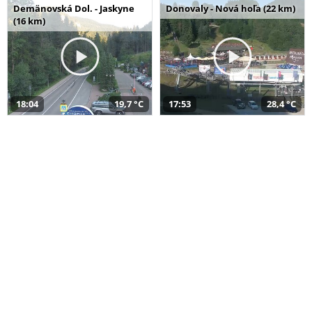
Demänovská Dol. - Jaskyne
Donovaly - Nová hoľa (22 km)
(16 km)
18:04
19,7 °C
17:53
28,4 °C