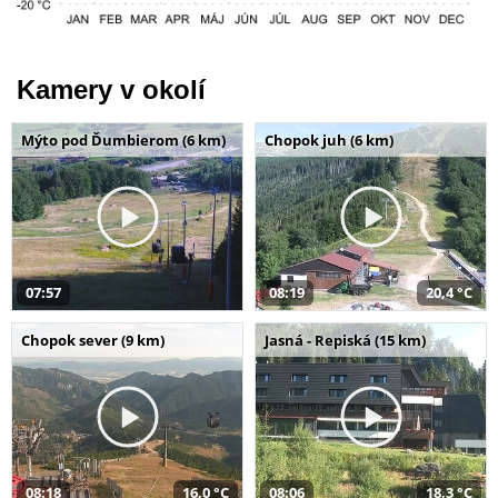
Kamery v okolí
Mýto pod Ďumbierom (6 km)
Chopok juh (6 km)
07:57
08:19
20,4 °C
Chopok sever (9 km)
Jasná - Repiská (15 km)
08:18
16,0 °C
08:06
18,3 °C