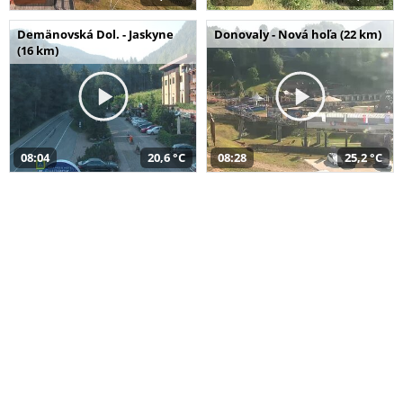
Demänovská Dol. - Jaskyne
Donovaly - Nová hoľa (22 km)
(16 km)
08:04
20,6 °C
08:28
25,2 °C