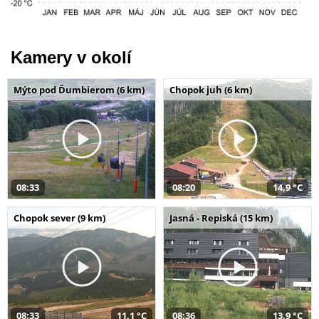
Kamery v okolí
Mýto pod Ďumbierom (6 km)
Chopok juh (6 km)
08:33
08:20
14,9 °C
Chopok sever (9 km)
Jasná - Repiská (15 km)
08:33
11,1 °C
08:36
13,9 °C