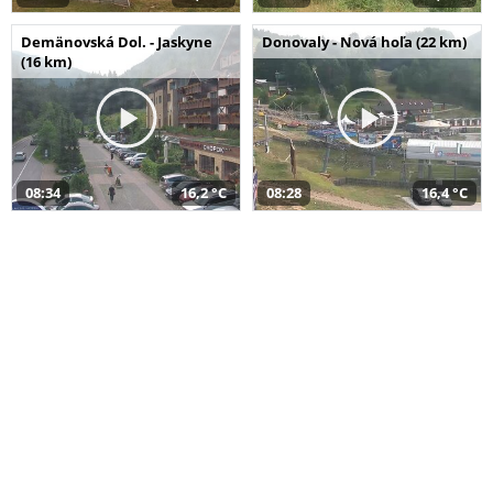
Demänovská Dol. - Jaskyne
Donovaly - Nová hoľa (22 km)
(16 km)
08:34
16,2 °C
08:28
16,4 °C