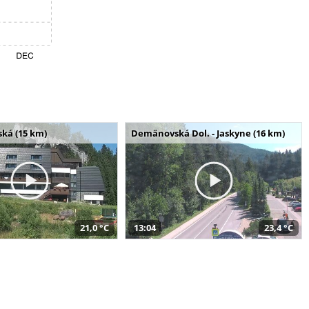
ská (15 km)
Demänovská Dol. - Jaskyne (16 km)
21,0 °C
13:04
23,4 °C