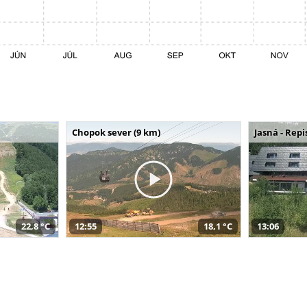
Chopok sever (9 km)
Jasná - Repi
22,8 °C
12:55
18,1 °C
13:06