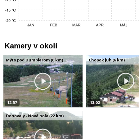
Kamery v okolí
Mýto pod Ďumbierom (6 km)
Chopok juh (6 km)
12:57
13:02
Donovaly - Nová hoľa (22 km)