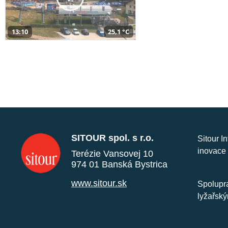
13:10
25,1 °C
SITOUR spol. s r.o.
Sitour I
inovace 
Terézie Vansovej 10
974 01 Banská Bystrica
www.sitour.sk
Spolupra
lyžařský