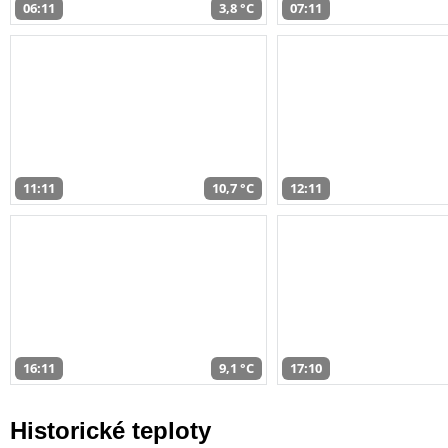
06:11
3,8 °C
07:11
11:11
10,7 °C
12:11
16:11
9,1 °C
17:10
Historické teploty