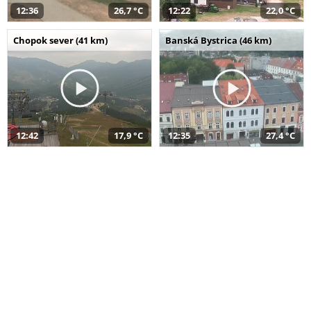
12:36
26,7 °C
12:22
22,0 °C
Chopok sever (41 km)
Banská Bystrica (46 km)
12:42
17,9 °C
12:35
27,4 °C