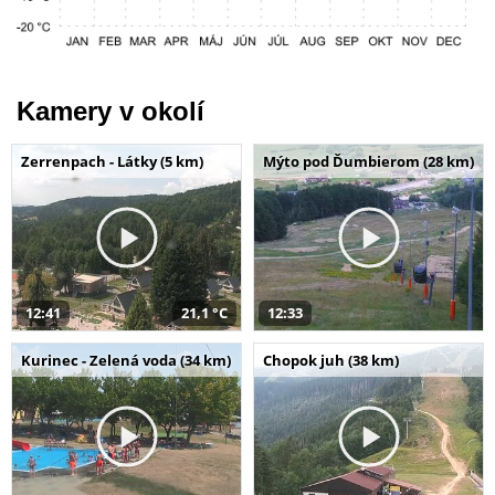
Kamery v okolí
Zerrenpach - Látky (5 km)
Mýto pod Ďumbierom (28 km)
12:41
21,1 °C
12:33
Kurinec - Zelená voda (34 km)
Chopok juh (38 km)