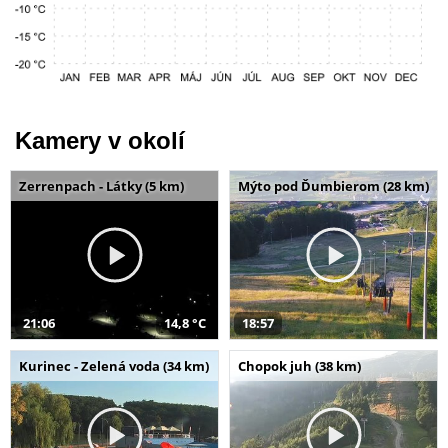
Kamery v okolí
Zerrenpach - Látky (5 km)
Mýto pod Ďumbierom (28 km)
21:06
14,8 °C
18:57
Kurinec - Zelená voda (34 km)
Chopok juh (38 km)