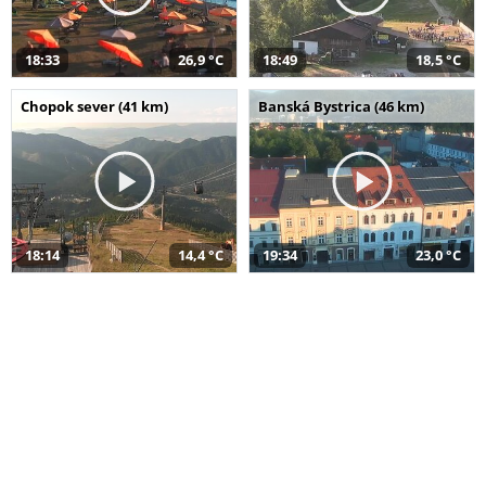
18:33
26,9 °C
18:49
18,5 °C
Chopok sever (41 km)
Banská Bystrica (46 km)
18:14
14,4 °C
19:34
23,0 °C