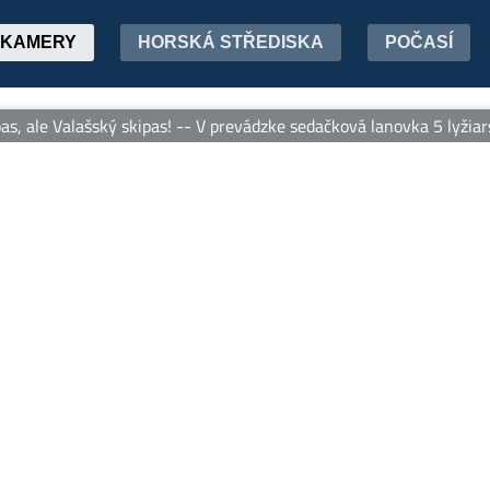
KAMERY
HORSKÁ STŘEDISKA
POČASÍ
, ale Valašský skipas! -- V prevádzke sedačková lanovka 5 lyžiars