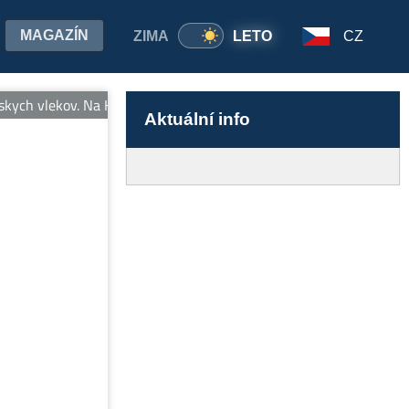
MAGAZÍN
ZIMA
LETO
CZ
kych vlekov. Na Kohútke nepotrebujete pas, ale Valašský skipas!
Aktuální info