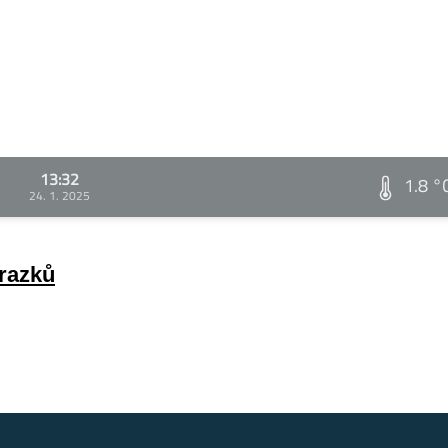
13:32
1.8 °
24. 1. 2025
brazků