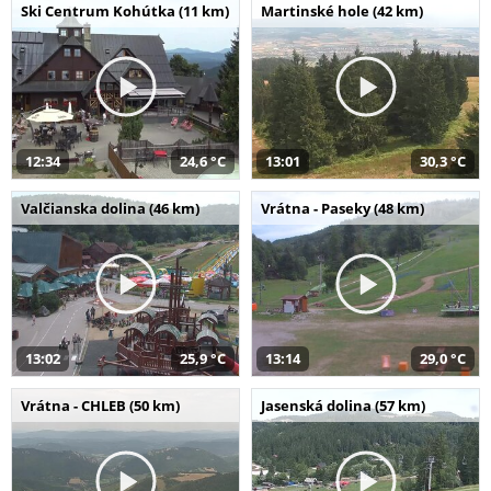
Ski Centrum Kohútka (11 km)
Martinské hole (42 km)
12:34
24,6 °C
13:01
30,3 °C
Valčianska dolina (46 km)
Vrátna - Paseky (48 km)
13:02
25,9 °C
13:14
29,0 °C
Vrátna - CHLEB (50 km)
Jasenská dolina (57 km)