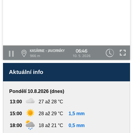
06:46
KASÁRNE - JAVORNÍKY
966 m
10. 5. 2026
Aktuální info
Pondělí 10.8.2026 (dnes)
13:00
27 až 28 °C
15:00
28 až 29 °C
1,5 mm
18:00
18 až 21 °C
0,5 mm