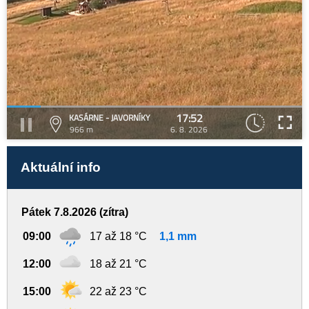
17:52
KASÁRNE - JAVORNÍKY
966 m
6. 8. 2026
Aktuální info
Pátek 7.8.2026 (zítra)
09:00
17 až 18 °C
1,1 mm
12:00
18 až 21 °C
15:00
22 až 23 °C