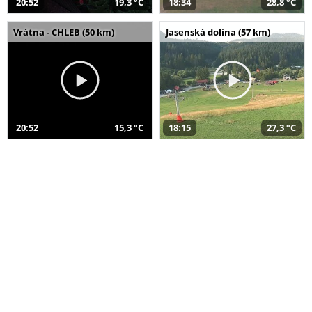
20:52
19,3 °C
18:34
28,8 °C
Vrátna - CHLEB (50 km)
Jasenská dolina (57 km)
20:52
15,3 °C
18:15
27,3 °C