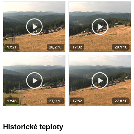
17:21
28,2 °C
17:32
28,1 °C
17:46
27,9 °C
17:52
27,8 °C
Historické teploty