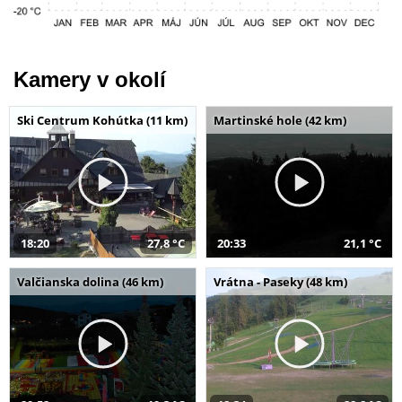
Kamery v okolí
Ski Centrum Kohútka (11 km)
Martinské hole (42 km)
18:20
27,8 °C
20:33
21,1 °C
Valčianska dolina (46 km)
Vrátna - Paseky (48 km)