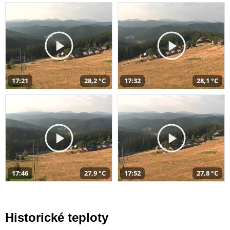
17:21
28,2 °C
17:32
28,1 °C
17:46
27,9 °C
17:52
27,8 °C
Historické teploty