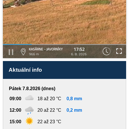
17:52
KASÁRNE - JAVORNÍKY
966 m
6. 8. 2026
Aktuální info
Pátek 7.8.2026 (dnes)
09:00
18 až 20 °C
0,8 mm
12:00
20 až 22 °C
0,2 mm
15:00
22 až 23 °C