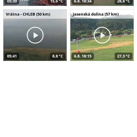
05:39
15,6 °C
6.8. 18:34
28,8 °C
Vrátna - CHLEB (50 km)
Jasenská dolina (57 km)
05:41
8,8 °C
6.8. 18:15
27,3 °C