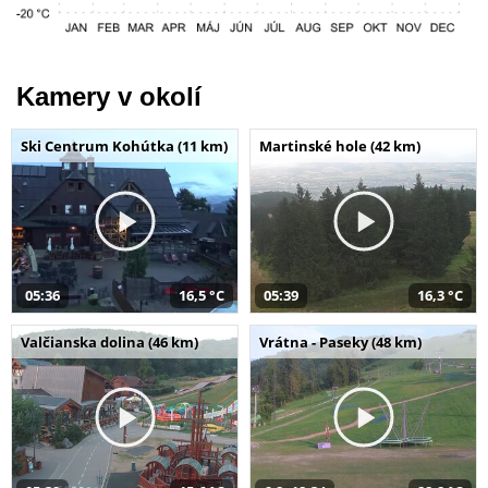
Kamery v okolí
Ski Centrum Kohútka (11 km)
Martinské hole (42 km)
05:36
16,5 °C
05:39
16,3 °C
Valčianska dolina (46 km)
Vrátna - Paseky (48 km)