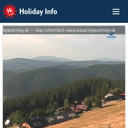
Holiday Info
ejavorniky.sk -- Viac informácií: www.kasarnejavorniky.sk