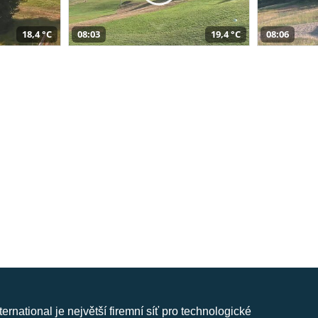
18,4 °C
08:03
19,4 °C
08:06
nternational je největší firemní síť pro technologické