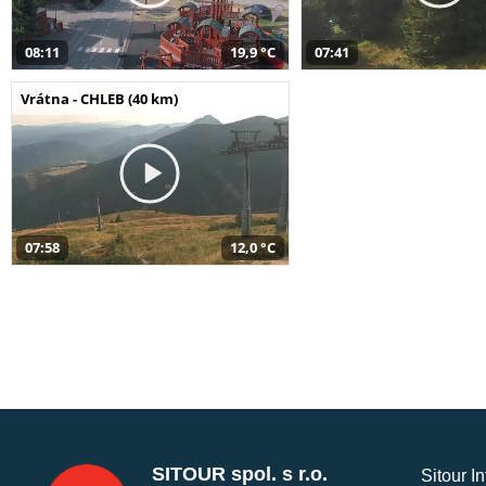
08:11
19,9 °C
07:41
Vrátna - CHLEB (40 km)
07:58
12,0 °C
SITOUR spol. s r.o.
Sitour I