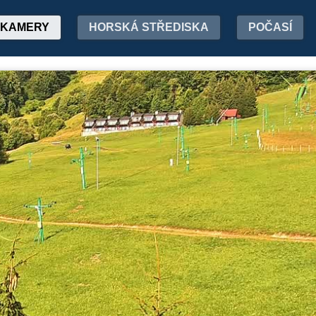
KAMERY
HORSKÁ STŘEDISKA
POČASÍ