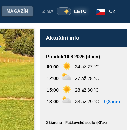
MAGAZÍN
ZIMA
LETO
CZ
Aktuální info
Pondělí 10.8.2026 (dnes)
09:00
24 až 27 °C
12:00
27 až 28 °C
15:00
28 až 30 °C
18:00
23 až 29 °C
0,8 mm
Skiarena - Fačkovské sedlo (Kľak)