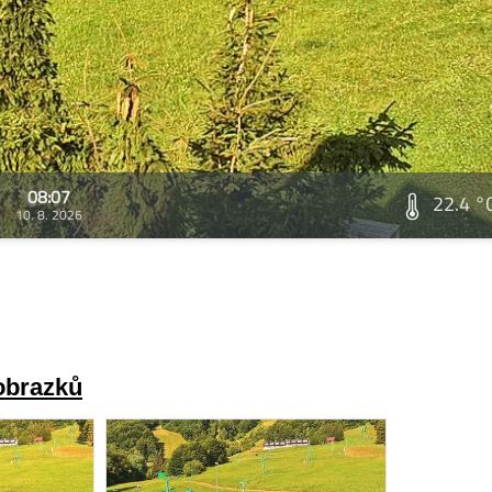
08:07
22.4 °
10. 8. 2026
 obrazků