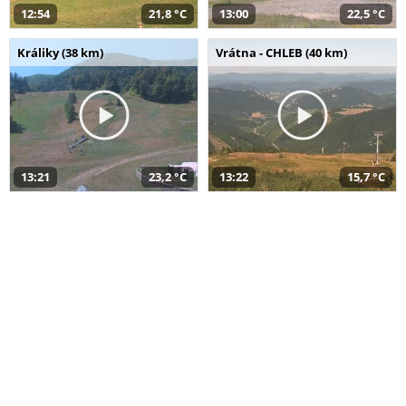
12:54
21,8 °C
13:00
22,5 °C
Králiky (38 km)
Vrátna - CHLEB (40 km)
13:21
23,2 °C
13:22
15,7 °C