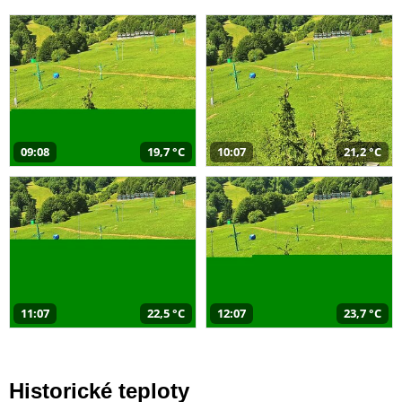
09:08
19,7 °C
10:07
21,2 °C
11:07
22,5 °C
12:07
23,7 °C
Historické teploty