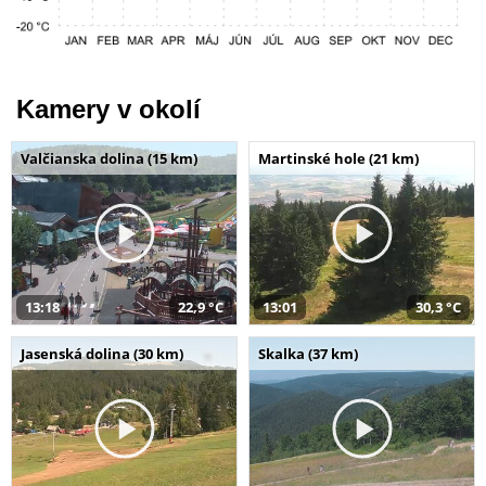
Kamery v okolí
Valčianska dolina (15 km)
Martinské hole (21 km)
13:18
22,9 °C
13:01
30,3 °C
Jasenská dolina (30 km)
Skalka (37 km)